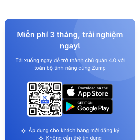
Miễn phí 3 tháng, trải nghiệm
ngay!
Tải xuống ngay để trở thành chủ quán 4.0 với
toàn bộ tính năng cùng Zump
Áp dụng cho khách hàng mới đăng ký
Không cần thẻ tín dụng