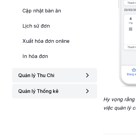
Cập nhật bàn ăn
Lịch sử đơn
Xuất hóa đơn online
In hóa đơn
Quản lý Thu Chi
Quản lý Thống kê
Thêm Thu Chi
Hy vọng rằng 
Chỉnh sửa Thu Chi
Báo cáo kết quả Kinh doanh
việc quản lý 
và Dòng tiền
Kiểm tra Thu Chi
Top sản phẩm bán chạy