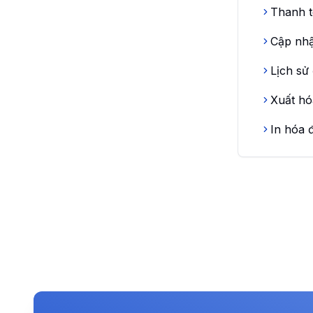
Thanh 
Cập nhậ
Lịch sử
Xuất hó
In hóa 