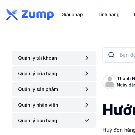
Giải pháp
Tính năng
Giải pháp
Tính năng
Quản lý tài khoản
Bảng giá
Quản lý cửa hàng
Đăng ký tài khoản
Sổ tay
Thanh 
Ngày đăn
Bài viết
Quản lý sản phẩm
Đăng nhập nhanh
Tạo cửa hàng
Hướ
Cập nhật thông tin tài khoản
Quản lý nhân viên
Tạo Trang bán hàng
Tạo sản phẩm
Thiết lập sinh trắc học
Cập nhật tên cửa hàng
Quản lý bán hàng
Cập nhật sản phẩm
Thêm nhân viên
Huỷ đơn hàng 
Thay đổi mã PIN