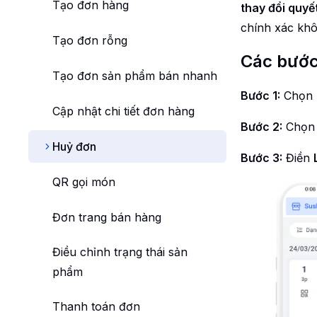
Tài khoản thụ hưởng
Cập nhật nhanh trạng thái sản
Cập nhật vai trò nhân viên
Tạo đơn hàng
thay đổi quyế
phẩm
chính xác khô
Thông báo nền và Giao diện
Nâng cấp gói dịch vụ
Cập nhật trạng thái nhân viên
Tạo đơn rỗng
Xóa sản phẩm
Các bước
Xóa tài khoản
Chuyển cửa hàng
Xóa nhân viên khỏi cửa hàng
Tạo đơn sản phẩm bán nhanh
Tạo danh mục sản phẩm
Bước 1:
Chọn
Rời cửa hàng
Cập nhật chi tiết đơn hàng
Cập nhật danh mục sản phẩm
Bước 2:
Chọ
Thông báo đơn hàng
Huỷ đơn
Bước 3:
Điền
Xoá danh mục
QR gọi món
Đơn trang bán hàng
Điều chỉnh trạng thái sản
phẩm
Thanh toán đơn