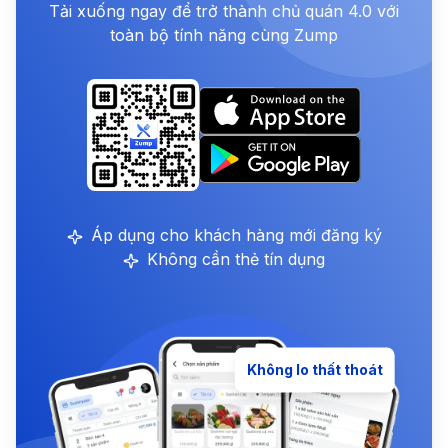
Tải xuống ngay để trở thành chủ quán 4.0 với
toàn bộ tính năng cùng Zump
Áp dụng cho khách hàng mới đăng ký
Không cần thẻ tín dụng
Không lo thất thoát