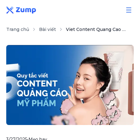
Trang chủ
Bài viết
Viet Content Quang Cao My Pham Can Nho 5 Quy Tac Nay
Giải pháp
Tính năng
Bảng giá
Sổ tay
Bài viết
3/27/2025
•
Mẹo hay