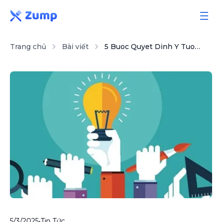
Trang chủ
Bài viết
5 Buoc Quyet Dinh Y Tuong Kinh Doanh Doc Dao Hay Vo Gia Tri
Giải pháp
Tính năng
Bảng giá
Sổ tay
Bài viết
5/3/2025
•
Tin Tức