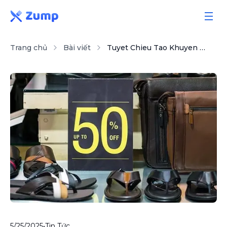
Trang chủ
Bài viết
Tuyet Chieu Tao Khuyen Mai But Toc Doanh Thu Hieu Qua Nhat Cho Dan Kinh Doanh
Giải pháp
Tính năng
Bảng giá
Sổ tay
Bài viết
5/25/2025
•
Tin Tức