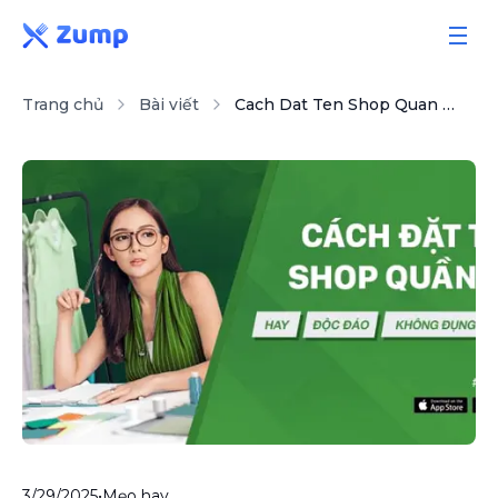
Trang chủ
Bài viết
Cach Dat Ten Shop Quan Ao Hay Doc Dao Khong Dung Hang
Giải pháp
Tính năng
Bảng giá
Sổ tay
Bài viết
3/29/2025
•
Mẹo hay