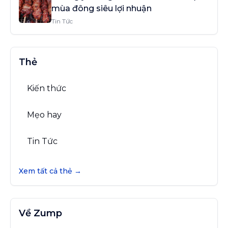
mùa đông siêu lợi nhuận
Tin Tức
Thẻ
Kiến thức
Mẹo hay
Tin Tức
Xem tất cả thẻ →
Về Zump