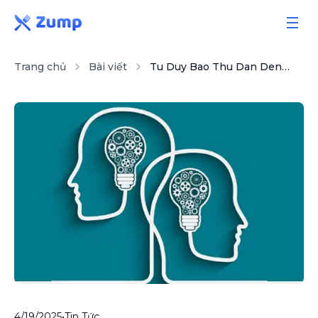
Trang chủ
Bài viết
Tu Duy Bao Thu Dan Den That Bai Trong Kinh Doanh Quan An
Giải pháp
Tính năng
Bảng giá
Sổ tay
Bài viết
4/19/2025
•
Tin Tức