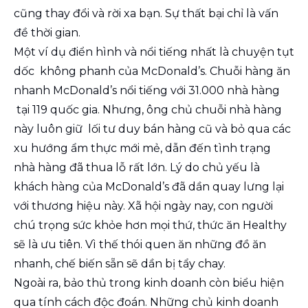
cũng thay đổi và rời xa bạn. Sự thất bại chỉ là vấn
đề thời gian.
Một ví dụ điển hình và nổi tiếng nhất là chuyện tụt
dốc không phanh của McDonald’s. Chuỗi hàng ăn
nhanh McDonald’s nổi tiếng với 31.000 nhà hàng
tại 119 quốc gia. Nhưng, ông chủ chuỗi nhà hàng
này luôn giữ lối tư duy bán hàng cũ và bỏ qua các
xu hướng ẩm thực mới mẻ, dẫn đến tình trạng
nhà hàng đã thua lỗ rất lớn. Lý do chủ yếu là
khách hàng của McDonald’s đã dần quay lưng lại
với thương hiệu này. Xã hội ngày nay, con người
chú trọng sức khỏe hơn mọi thứ, thức ăn Healthy
sẽ là ưu tiên. Vì thế thói quen ăn những đồ ăn
nhanh, chế biến sẵn sẽ dần bị tẩy chay.
Ngoài ra, bảo thủ trong kinh doanh còn biểu hiện
qua tính cách độc đoán. Những chủ kinh doanh