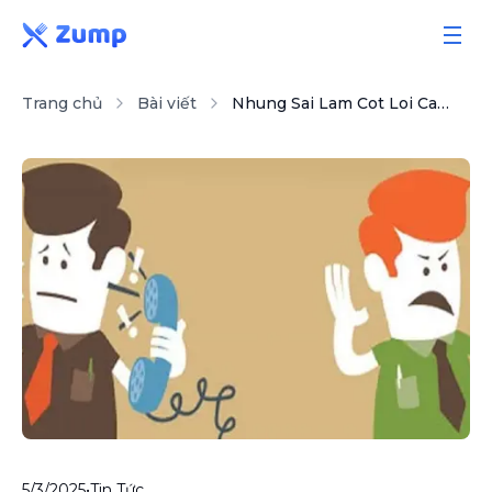
Trang chủ
Bài viết
Nhung Sai Lam Cot Loi Can Tranh De Khong That Bai Trong Kinh Doanh
Giải pháp
Tính năng
Bảng giá
Sổ tay
Bài viết
5/3/2025
•
Tin Tức